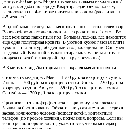
радиусе 300 метров. Море с песчаным пляжем находится в 7
минутах ходьбы по городу. Квартира сдается»под ключ»,
расположена на 4-м этаже пятиэтажного дома (рассчитана на
4-5 человек).
В одной комнате двуспальная кровать, шкаф, стол, телевизор.
Во второй комнате две полуторные кровати, шкаф, стол. Во
всех комнатах паркетный пол. Большая лоджия, где находится
еще одна полуторная кровать. В уютной кухне: газовая плита,
кухонный гарнитур, обеденный стол, холодильник. Сан. узел
раздельный. В ванной комнате стиральная машина автомат
(подача горячей и холодной воды круглосуточно).
В 3 минутах ходьбы от дома есть охраняемая автостоянка.
Стоимость квартиры: Май — 1500 руб. за квартиру в сутки.
Июнь — 1700 руб. за квартиру в сутки. Июль — 2200 руб. за
квартиру в сутки. Август — 2200 руб. за квартиру в сутки.
Сентябрь — 1700 руб. за квартиру в сутки.
Организован трансфер (встреча в аэропорту, ж/д вокзале).
Заявка на бронирование Обязательно укажите: точные сроки
заезда, количество человек (возраст детей), контактный
телефон (по просьбе хозяйки), пожелания, вопросы. Если вы
точно решили бронировать, укажите это, чтобы менеджер
выставил счет на оплату.