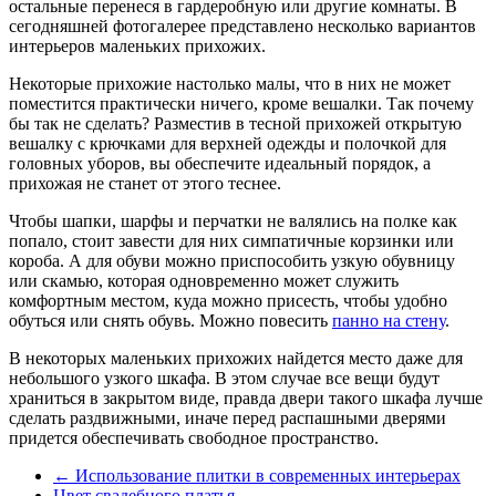
остальные перенеся в гардеробную или другие комнаты. В
сегодняшней фотогалерее представлено несколько вариантов
интерьеров маленьких прихожих.
Некоторые прихожие настолько малы, что в них не может
поместится практически ничего, кроме вешалки. Так почему
бы так не сделать? Разместив в тесной прихожей открытую
вешалку с крючками для верхней одежды и полочкой для
головных уборов, вы обеспечите идеальный порядок, а
прихожая не станет от этого теснее.
Чтобы шапки, шарфы и перчатки не валялись на полке как
попало, стоит завести для них симпатичные корзинки или
короба. А для обуви можно приспособить узкую обувницу
или скамью, которая одновременно может служить
комфортным местом, куда можно присесть, чтобы удобно
обуться или снять обувь. Можно повесить
панно на стену
.
В некоторых маленьких прихожих найдется место даже для
небольшого узкого шкафа. В этом случае все вещи будут
храниться в закрытом виде, правда двери такого шкафа лучше
сделать раздвижными, иначе перед распашными дверями
придется обеспечивать свободное пространство.
←
Использование плитки в современных интерьерах
Цвет свадебного платья
→