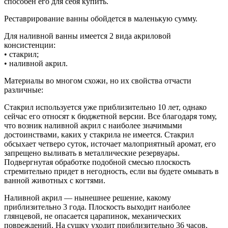
способен его для себя купить.
Реставрирование ванны обойдется в маленькую сумму.
Для наливной ванны имеется 2 вида акриловой
консистенции:
• стакрил;
• наливной акрил.
Материалы во многом схожи, но их свойства отчасти
различные:
Стакрил используется уже приблизительно 10 лет, однако
сейчас его относят к бюджетной версии. Все благодаря тому,
что возник наливной акрил с наиболее значимыми
достоинствами, каких у стакрила не имеется. Стакрил
обсыхает четверо суток, источает малоприятный аромат, его
запрещено выливать в металлические резервуары.
Подвергнутая обработке подобной смесью плоскость
стремительно придет в негодность, если вы будете омывать в
ванной животных с когтями.
Наливной акрил — нынешнее решение, какому
приблизительно 3 года. Плоскость выходит наиболее
глянцевой, не опасается царапинок, механических
повреждений. На сушку уходит приблизительно 36 часов,