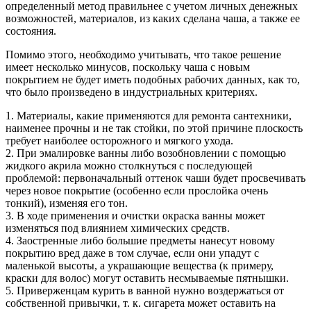
определенный метод правильнее с учетом личных денежных
возможностей, материалов, из каких сделана чаша, а также ее
состояния.
Помимо этого, необходимо учитывать, что такое решение
имеет несколько минусов, поскольку чаша с новым
покрытием не будет иметь подобных рабочих данных, как то,
что было произведено в индустриальных критериях.
1. Материалы, какие применяются для ремонта сантехники,
наименее прочны и не так стойки, по этой причине плоскость
требует наиболее осторожного и мягкого ухода.
2. При эмалировке ванны либо возобновлении с помощью
жидкого акрила можно столкнуться с последующей
проблемой: первоначальный оттенок чаши будет просвечивать
через новое покрытие (особенно если прослойка очень
тонкий), изменяя его тон.
3. В ходе применения и очистки окраска ванны может
изменяться под влиянием химических средств.
4. Заостренные либо большие предметы нанесут новому
покрытию вред даже в том случае, если они упадут с
маленькой высоты, а украшающие вещества (к примеру,
краски для волос) могут оставить несмываемые пятнышки.
5. Приверженцам курить в ванной нужно воздержаться от
собственной привычки, т. к. сигарета может оставить на