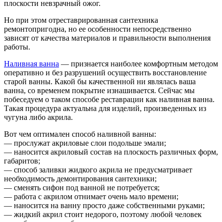
плоскости невзрачный ожог.
Но при этом отреставрированная сантехника
ремонтопригодна, но ее особенности непосредственно
зависят от качества материалов и правильности выполнения
работы.
Наливная ванна
— признается наиболее комфортным методом
оперативно и без разрушений осуществить восстановление
старой ванны. Какой бы качественной ни являлась ваша
ванна, со временем покрытие изнашивается. Сейчас мы
побеседуем о таком способе реставрации как наливная ванна.
Такая процедура актуальна для изделий, произведенных из
чугуна либо акрила.
Вот чем оптимален способ наливной ванны:
— прослужат акриловые слои подольше эмали;
— наносится акриловый состав на плоскость различных форм,
габаритов;
— способ заливки жидкого акрила не предусматривает
необходимость демонтирования сантехники;
— сменять сифон под ванной не потребуется;
— работа с акрилом отнимает очень мало времени;
— наносится на ванну просто даже собственными руками;
— жидкий акрил стоит недорого, поэтому любой человек