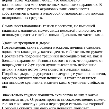
порой теряет хороший глянец, что обосновано
возникновением многочисленных маленьких царапинок. В
данном случае ремонт акриловых ванн совершается
собственными руками в некоторой очередности при помощи
полировальных средств.
Самим восстанавливать глянец плоскости, не имеющей
видимых царапинок, можно лишь восковой полиролью, не
используя средства с небольшими абразивными частичками.
Удаление трещинок и дырок
Повреждения, какие проходят насквозь, починять сложнее,
однако это также допускается сделать собственными руками.
Проклеивать подобные трещинки необходимо так же, как и
большие царапинки. Разница состоит в том, что недалеко от
повреждения с 2-ух краев лучше высверлить небольшие
дырки, в какие потом тоже поместить жидкий акрил.
Подобные дыры предупредят последующее увеличение щели,
вдобавок улучшат участок починки. В итоге появляется
стягивающее крепление, наличие какого увеличит стойкость
шва.
Значительно труднее починить акриловую ванну, в какой
появилась дыра. Отремонтировать высококачественно можно,
только сняв конструкцию и перевернув ее тыльной стороной.
Подобная ориентация мало кого порадует, призовет