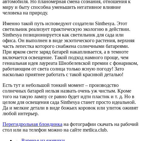
автомобиля. Но планомерная смена сознания, отношения к
миру и быту способна уменьшить негативное влияние
человека на природу.
Именно такой путь исповедуют создатели Sinthesya. Этот
светильник реализует практическую экологию в действии.
Sinthesya позиционируется как светильник для сада или
офиса. Он выполнен в виде экзотического растения, верхняя
часть лепестка которого снабжена солнечными батареями.
При ярком свете заряд батарей накапливается, а в темноте
включается освещение. Такой подход намного проще, чем
гениальная идея лауреата Шнобелевской премии с фонариком,
работающим от света солнца только ясную погоду! Зато
насколько приятнее работать с такой красивой деталью!
Есть тут и небольшой тонкий момент – производство
солнечных батарей нельзя назвать очень уж чистым. Кроме
того на такую лампу се равно будет идти пластик и т. д. Но в
целом для освещения сада Sinthesya станет просто идеальной.
Да и мелкие детали в виде божьих коровок или улиток оживят
любой интерьер.
Перегидрольная блондинка
на фотографии скачать на рабочий
стол или на телефон можно на сайте metlica.club.
←
Варенье из ежевики